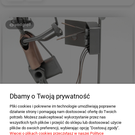
podgląd
Albert
zweryfikowano
Dbamy o Twoją prywatność
5
Pliki cookies i pokrewne im technologie umożliwiają poprawne
Świetne wykonanie i bardzo szybka dostawa. Polecam z
działanie strony i pomagają nam dostosować ofertę do Twoich
czystym sumieniem :)
potrzeb. Możesz zaakceptować wykorzystanie przez nas
w tym tygodniu
wszystkich tych plików i przejść do sklepu lub dostosować użycie
plików do swoich preferencji, wybierając opcję "Dostosuj zgody".
0
0
Więcej o plikach cookies przeczytasz w naszej Polityce