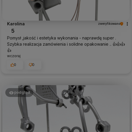
Karolina
zweryfikowano
5
Pomysł ,jakość i estetyka wykonania - naprawdę super .
Szybka realizacja zamówienia i solidne opakowanie .. 👍👍👍
👍
wczoraj
0
0
podgląd