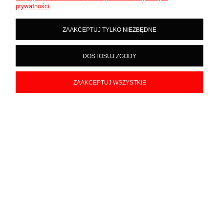
prywatności.
ZAAKCEPTUJ TYLKO NIEZBĘDNE
podgląd
DOSTOSUJ ZGODY
ZAAKCEPTUJ WSZYSTKIE
Magdalena
zweryfikowano
5
Ciekawe. Polecam.
w tym tygodniu
0
0