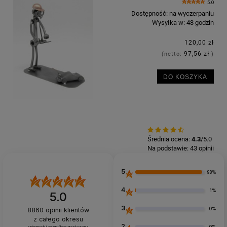
5.0
Dostępność:
na wyczerpaniu
Wysyłka w:
48 godzin
120,00 zł
97,56 zł
(netto:
)
DO KOSZYKA
Średnia ocena:
4.3
/5.0
Na podstawie:
43
opinii
5
98%
4
1%
5.0
3
0%
8860
opinii klientów
z całego okresu
2
0%
zebranych i zweryfikowanych przez