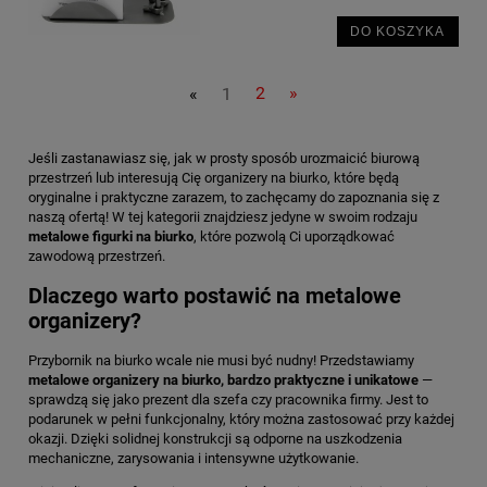
DO KOSZYKA
«
1
2
»
Jeśli zastanawiasz się, jak w prosty sposób urozmaicić biurową
przestrzeń lub interesują Cię organizery na biurko, które będą
oryginalne i praktyczne zarazem, to zachęcamy do zapoznania się z
naszą ofertą! W tej kategorii znajdziesz jedyne w swoim rodzaju
metalowe figurki na biurko
, które pozwolą Ci uporządkować
zawodową przestrzeń.
Dlaczego warto postawić na metalowe
organizery?
Przybornik na biurko wcale nie musi być nudny! Przedstawiamy
metalowe organizery na biurko, bardzo praktyczne i unikatowe
—
sprawdzą się jako prezent dla szefa czy pracownika firmy. Jest to
podarunek w pełni funkcjonalny, który można zastosować przy każdej
okazji. Dzięki solidnej konstrukcji są odporne na uszkodzenia
mechaniczne, zarysowania i intensywne użytkowanie.