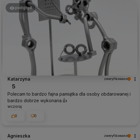
podgląd
Katarzyna
zweryfikowano
5
Polecam to bardzo fajna pamiątka dla osoby obdarowanej i
bardzo dobrze wykonana.👍️
wczoraj
0
0
Agnieszka
zweryfikowano