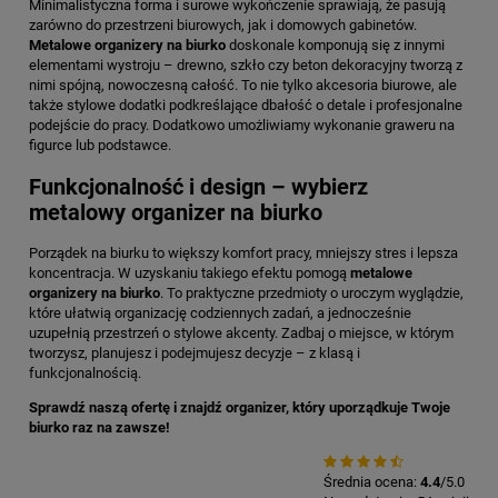
Minimalistyczna forma i surowe wykończenie sprawiają, że pasują
zarówno do przestrzeni biurowych, jak i domowych gabinetów.
Metalowe organizery na biurko
doskonale komponują się z innymi
elementami wystroju – drewno, szkło czy beton dekoracyjny tworzą z
nimi spójną, nowoczesną całość. To nie tylko akcesoria biurowe, ale
także stylowe dodatki podkreślające dbałość o detale i profesjonalne
podejście do pracy. Dodatkowo umożliwiamy wykonanie graweru na
figurce lub podstawce.
Funkcjonalność i design – wybierz
metalowy organizer na biurko
Porządek na biurku to większy komfort pracy, mniejszy stres i lepsza
koncentracja. W uzyskaniu takiego efektu pomogą
metalowe
organizery na biurko
. To praktyczne przedmioty o uroczym wyglądzie,
które ułatwią organizację codziennych zadań, a jednocześnie
uzupełnią przestrzeń o stylowe akcenty. Zadbaj o miejsce, w którym
tworzysz, planujesz i podejmujesz decyzje – z klasą i
funkcjonalnością.
Sprawdź naszą ofertę i znajdź organizer, który uporządkuje Twoje
biurko raz na zawsze!
Średnia ocena:
4.4
/5.0