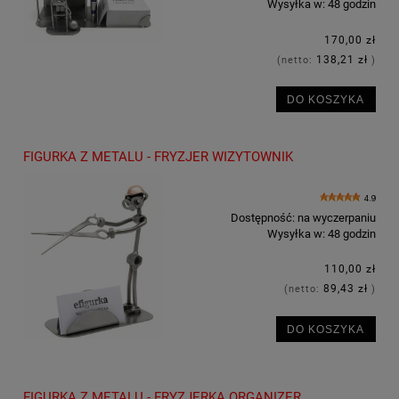
Wysyłka w:
48 godzin
170,00 zł
138,21 zł
(netto:
)
DO KOSZYKA
FIGURKA Z METALU - FRYZJER WIZYTOWNIK
4.9
Dostępność:
na wyczerpaniu
Wysyłka w:
48 godzin
110,00 zł
89,43 zł
(netto:
)
DO KOSZYKA
FIGURKA Z METALU - FRYZJERKA ORGANIZER