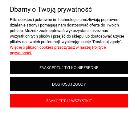
Albert
zweryfikowano
Dbamy o Twoją prywatność
5
Pliki cookies i pokrewne im technologie umożliwiają poprawne
Świetne wykonanie i bardzo szybka dostawa. Polecam z
działanie strony i pomagają nam dostosować ofertę do Twoich
czystym sumieniem :)
potrzeb. Możesz zaakceptować wykorzystanie przez nas
w tym tygodniu
wszystkich tych plików i przejść do sklepu lub dostosować użycie
plików do swoich preferencji, wybierając opcję "Dostosuj zgody".
0
0
Więcej o plikach cookies przeczytasz w naszej Polityce
prywatności.
ZAAKCEPTUJ TYLKO NIEZBĘDNE
podgląd
DOSTOSUJ ZGODY
ZAAKCEPTUJ WSZYSTKIE