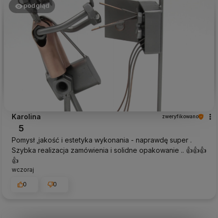
podgląd
Karolina
zweryfikowano
5
Pomysł ,jakość i estetyka wykonania - naprawdę super .
Szybka realizacja zamówienia i solidne opakowanie .. 👍👍👍
👍
wczoraj
0
0