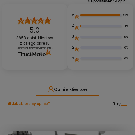
Na podstawie:
54
opinii
5
98%
4
1%
5.0
3
0%
8858
opinii klientów
z całego okresu
2
0%
zebranych i zweryfikowanych przez
1
0%
Opinie klientów
Jak zbieramy opinie?
filtry