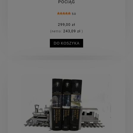
POCIĄG
5.0
299,00 zł
243,09 zł
(netto:
)
DO KOSZYKA