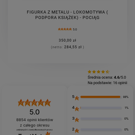
FIGURKA Z METALU - LOKOMOTYWA (
PODPORA KSIĄŻEK) - POCIĄG
5.0
350,00 zł
284,55 zł
(netto:
)
Średnia ocena:
4.6
/5.0
Na podstawie:
16
opinii
5
98%
4
1%
5.0
3
0%
8854
opinii klientów
z całego okresu
2
0%
zebranych i zweryfikowanych przez