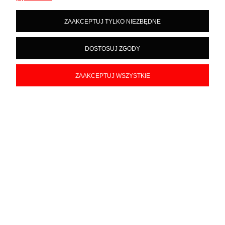
Bardzo ładna i świetnie wykonana figurka.
w tym tygodniu
ZAAKCEPTUJ TYLKO NIEZBĘDNE
0
0
DOSTOSUJ ZGODY
ZAAKCEPTUJ WSZYSTKIE
podgląd
Marcin
zweryfikowano
5
Produkt ładny, szkoda tylko że nie stoi samoistnie z jedną