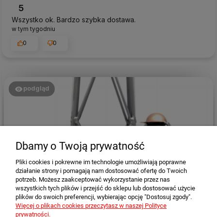
5
Wszystko ok. Bardzo szybka dostawa.
w tym tygodniu
0
0
podgląd
Dbamy o Twoją prywatność
Pliki cookies i pokrewne im technologie umożliwiają poprawne
działanie strony i pomagają nam dostosować ofertę do Twoich
potrzeb. Możesz zaakceptować wykorzystanie przez nas
wszystkich tych plików i przejść do sklepu lub dostosować użycie
plików do swoich preferencji, wybierając opcję "Dostosuj zgody".
Waldemar
zweryfikowano
Więcej o plikach cookies przeczytasz w naszej Polityce
5
prywatności.