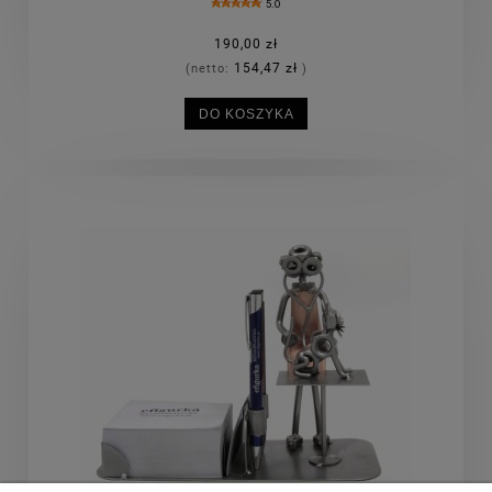
5.0
190,00 zł
154,47 zł
(netto:
)
DO KOSZYKA