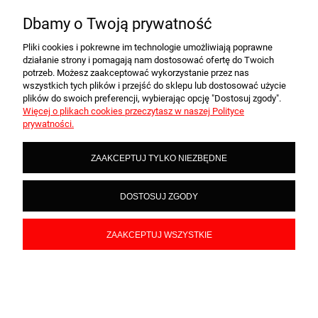
Dbamy o Twoją prywatność
FIGURKA Z METALU - ORGANIZER
WETERYNARZ
Pliki cookies i pokrewne im technologie umożliwiają poprawne
działanie strony i pomagają nam dostosować ofertę do Twoich
5.0
potrzeb. Możesz zaakceptować wykorzystanie przez nas
wszystkich tych plików i przejść do sklepu lub dostosować użycie
185,00 zł
plików do swoich preferencji, wybierając opcję "Dostosuj zgody".
150,41 zł
Więcej o plikach cookies przeczytasz w naszej Polityce
(netto:
)
prywatności.
DO KOSZYKA
ZAAKCEPTUJ TYLKO NIEZBĘDNE
DOSTOSUJ ZGODY
ZAAKCEPTUJ WSZYSTKIE