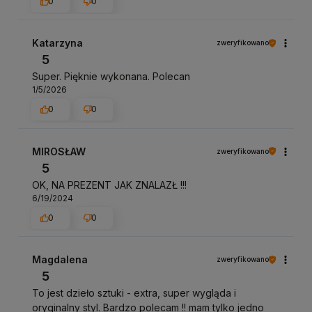
0
0
Katarzyna
zweryfikowano
5
Super. Pięknie wykonana. Polecan
1/5/2026
0
0
MIROSŁAW
zweryfikowano
5
OK, NA PREZENT JAK ZNALAZŁ !!!
6/19/2024
0
0
Magdalena
zweryfikowano
5
To jest dzieło sztuki - extra, super wygląda i
oryginalny styl. Bardzo polecam !! mam tylko jedno