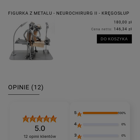
FIGURKA Z METALU - NEUROCHIRURG II - KRĘGOSŁUP
180,00 zł
146,34 zł
Cena netto:
DO KOSZYKA
OPINIE
(12)
5
100%
4
0%
5.0
3
0%
12
opinii klientów