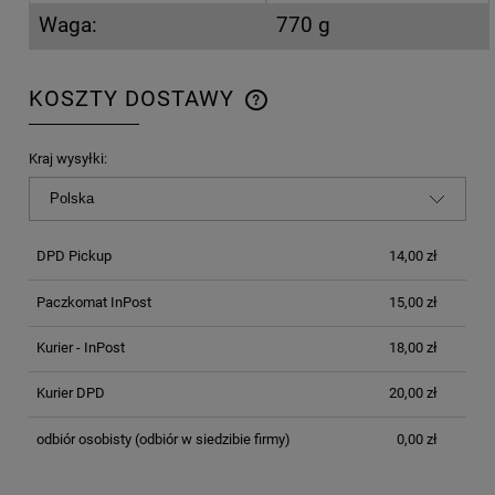
Waga:
770 g
KOSZTY DOSTAWY
CENA NIE ZAWIERA EWENTUALNYCH KOSZTÓW
PŁATNOŚCI
Kraj wysyłki:
DPD Pickup
14,00 zł
Paczkomat InPost
15,00 zł
Kurier - InPost
18,00 zł
Kurier DPD
20,00 zł
odbiór osobisty
(odbiór w siedzibie firmy)
0,00 zł