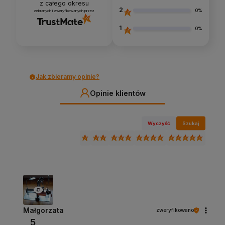
z całego okresu
2
0%
zebranych i zweryfikowanych przez
1
0%
Jak zbieramy opinie?
Opinie klientów
Wyczyść
Szukaj
Małgorzata
zweryfikowano
5