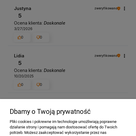
Justyna
zweryfikowano
5
Ocena klienta:
Doskonale
3/27/2026
0
0
Lidia
zweryfikowano
5
Ocena klienta:
Doskonale
10/20/2025
0
0
Grażyna
zweryfikowano
5
Dbamy o Twoją prywatność
Ocena klienta:
Doskonale
Pliki cookies i pokrewne im technologie umożliwiają poprawne
3/11/2024
działanie strony i pomagają nam dostosować ofertę do Twoich
0
0
potrzeb. Możesz zaakceptować wykorzystanie przez nas