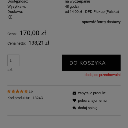
Dostępność:
na wyczerpaniu
Wysyłka w:
48 godzin
Dostawa:
od 14,00 zł
- DPD Pickup
(Polska)
sprawdź formy dostawy
Cena nie zawiera ewentualnych kosztów płatności
170,00 zł
Cena:
138,21 zł
Cena netto:
DO KOSZYKA
szt.
dodaj do przechowalni
5.0
zapytaj o produkt
Kod produktu:
1824C
poleć znajomemu
dodaj opinię