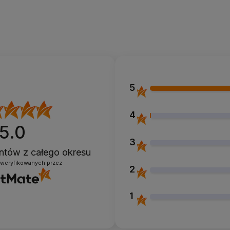
5
4
5.0
3
ientów
z całego okresu
zweryfikowanych przez
2
1