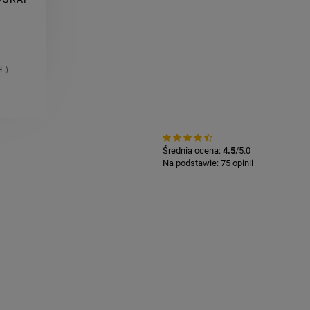
ł
)
Średnia ocena:
4.5
/5.0
Na podstawie:
75
opinii