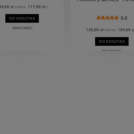
45,00 zł
117,89 zł
(netto:
)
5.0
DO KOSZYKA
ZOBACZ WIĘCEJ
130,00 zł
105,69 z
(netto:
DO KOSZYKA
ZOBACZ WIĘCEJ