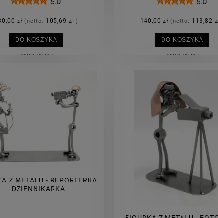
5.0
5.0
30,00 zł
105,69 zł
140,00 zł
113,82 z
(netto:
)
(netto:
DO KOSZYKA
DO KOSZYKA
ZOBACZ WIĘCEJ
ZOBACZ WIĘCEJ
KA Z METALU - REPORTERKA
- DZIENNIKARKA
FIGURKA Z METALU - FOT