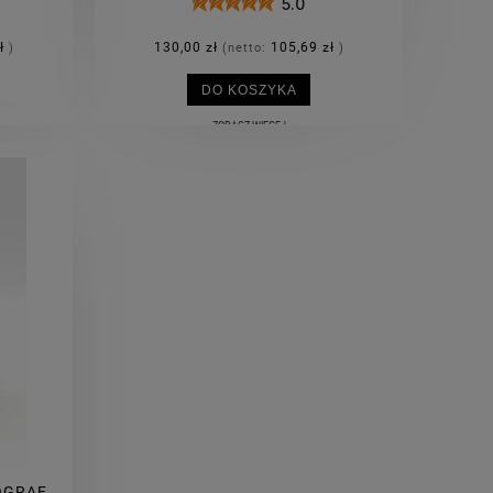
5.0
ł
130,00 zł
105,69 zł
)
(netto:
)
DO KOSZYKA
ZOBACZ WIĘCEJ
OGRAF