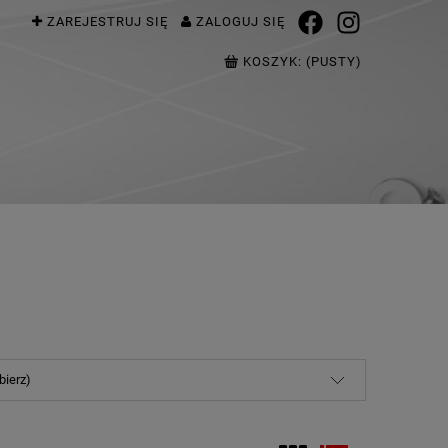
ZAREJESTRUJ SIĘ
ZALOGUJ SIĘ
KOSZYK:
(PUSTY)
bierz)