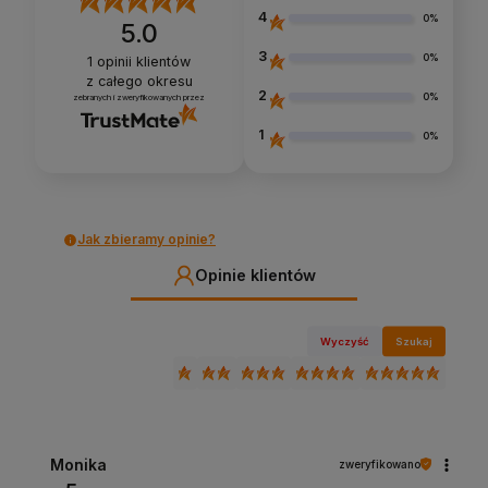
4
0%
5.0
3
0%
1
opinii klientów
z całego okresu
2
0%
zebranych i zweryfikowanych przez
1
0%
Jak zbieramy opinie?
Opinie klientów
Wyczyść
Szukaj
Monika
zweryfikowano