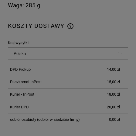
Waga: 285 g
KOSZTY DOSTAWY
CENA NIE ZAWIERA EWENTUALNYCH KOSZTÓW
PŁATNOŚCI
Kraj wysyłki:
DPD Pickup
14,00 zł
Paczkomat InPost
15,00 zł
Kurier - InPost
18,00 zł
Kurier DPD
20,00 zł
odbiór osobisty
(odbiór w siedzibie firmy)
0,00 zł