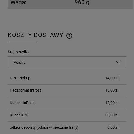
Waga:
960 g
KOSZTY DOSTAWY
CENA NIE ZAWIERA EWENTUALNYCH KOSZTÓW
PŁATNOŚCI
Kraj wysyłki:
DPD Pickup
14,00 zł
Paczkomat InPost
15,00 zł
Kurier - InPost
18,00 zł
Kurier DPD
20,00 zł
odbiór osobisty
(odbiór w siedzibie firmy)
0,00 zł