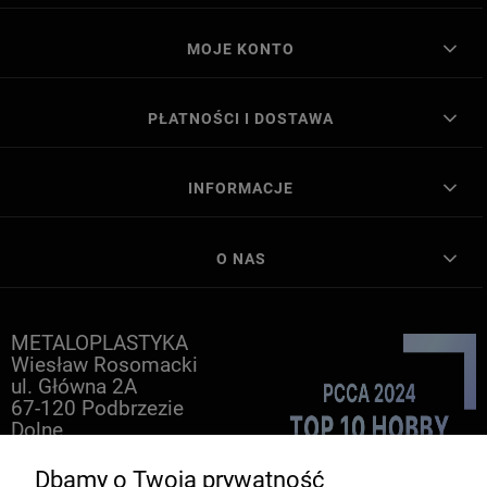
MOJE KONTO
PŁATNOŚCI I DOSTAWA
INFORMACJE
O NAS
METALOPLASTYKA
Wiesław Rosomacki
ul. Główna 2A
67-120 Podbrzezie
Dolne
e-mail:
biuro@efigurka.pl
Dbamy o Twoją prywatność