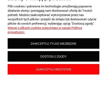
Kontakt telefoniczny:
Pliki cookies i pokrewne im technologie umożliwiają poprawne
Zamówienia, zapytania
działanie strony i pomagają nam dostosować ofertę do Twoich
potrzeb. Możesz zaakceptować wykorzystanie przez nas
- poniedziałek, środa
wszystkich tych plików i przejść do sklepu lub dostosować użycie
8.00 - 16.00
tel.
plików do swoich preferencji, wybierając opcję "Dostosuj zgody".
+48 607 097 237
Więcej o plikach cookies przeczytasz w naszej Polityce
Zamówienia
prywatności.
indywidualne
-
poniedziałek - piątek
8.00 - 14.00
tel.
ZAAKCEPTUJ TYLKO NIEZBĘDNE
+48 607 551 205
DOSTOSUJ ZGODY
ZAAKCEPTUJ WSZYSTKIE
POKAŻ PEŁNĄ WERSJĘ STRONY
NASZE ODZNAKI
wyróżnienia są przyznawane przez