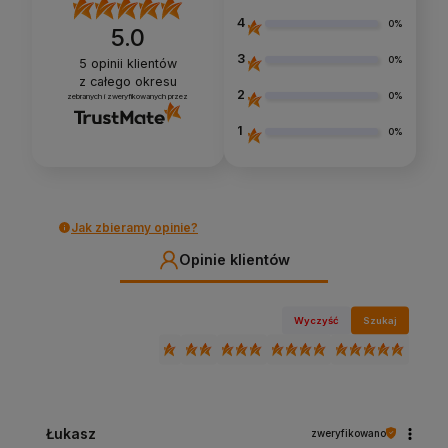
4
0%
5.0
3
0%
5
opinii klientów
z całego okresu
2
0%
zebranych i zweryfikowanych przez
1
0%
Jak zbieramy opinie?
Opinie klientów
Wyczyść
Szukaj
Łukasz
zweryfikowano