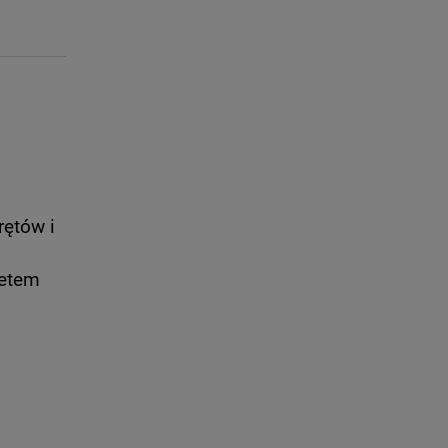
rętów i
żetem