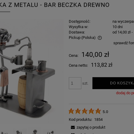
KA Z METALU - BAR BECZKA DREWNO
Dostępność:
na wyczerpa
Wysyłka w:
10 dni
Dostawa:
od 14,00 zł
-
Pickup
(Polska)
sprawdź fo
Cena nie zawiera ewentualnych kosztów
140,00 zł
Cena:
płatności
113,82 zł
Cena netto:
szt.
DO KOSZYK
dodaj do p
5.0
Kod produktu:
1854
zapytaj o produkt