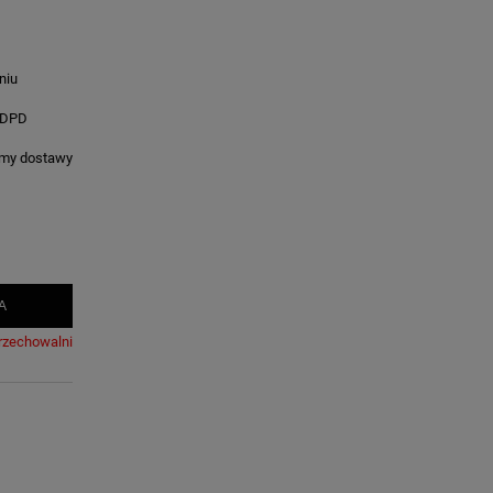
niu
 DPD
rmy dostawy
A
rzechowalni