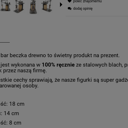
poleć znajomemu
dodaj opinię
 bar beczka drewno to świetny produkt na prezent.
 jest wykonana w
100% ręcznie
ze stalowych blach, p
k przez naszą firmę.
stkie cechy sprawiają, że nasze figurki są super gad
arowanej osoby.
ść: 18 cm
ć: 14 cm
ść: 8 cm