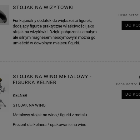
STOJAK NA WIZYTÓWKI
Cena netto
Funkcjonalny dodatek do większości figurek,
DO KO
dodający figurce praktyczne właściwości jako
stojak na wizytówki. Dzięki połączeniu z małym
ale silnym magnesem neodymowym można go
umieścić w dowolnym miejscu figurki.
STOJAK NA WINO METALOWY -
FIGURKA KELNER
Cena netto:
DO KO
KELNER
STOJAK NA WINO
Metalowy stojak na wino / figurki z metalu
Prezent dla kelnera / opakowanie na wino