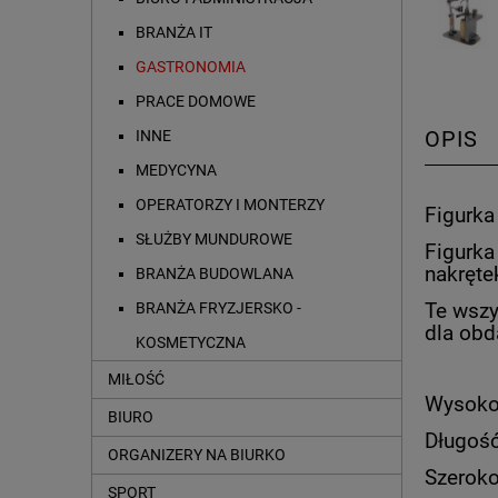
BRANŻA IT
GASTRONOMIA
PRACE DOMOWE
OPIS
INNE
MEDYCYNA
OPERATORZY I MONTERZY
Figurka
SŁUŻBY MUNDUROWE
Figurka
nakręte
BRANŻA BUDOWLANA
Te wszy
BRANŻA FRYZJERSKO -
dla obd
KOSMETYCZNA
MIŁOŚĆ
Wysoko
BIURO
Długoś
ORGANIZERY NA BIURKO
Szeroko
SPORT