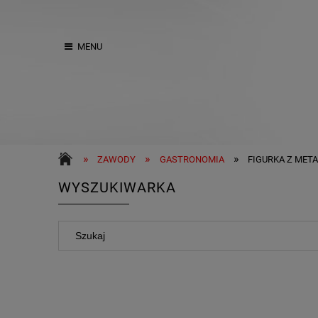
MENU
»
»
»
ZAWODY
GASTRONOMIA
FIGURKA Z MET
WYSZUKIWARKA