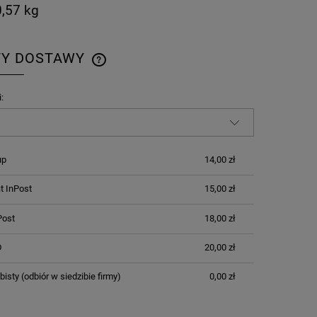
,57 kg
TY DOSTAWY
CENA NIE ZAWIERA EWENTUALNYCH
:
KOSZTÓW PŁATNOŚCI
up
14,00 zł
 InPost
15,00 zł
Post
18,00 zł
D
20,00 zł
bisty
(odbiór w siedzibie firmy)
0,00 zł