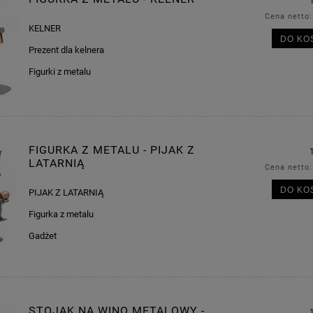
Cena netto
KELNER
DO KO
Prezent dla kelnera
Figurki z metalu
FIGURKA Z METALU - PIJAK Z
LATARNIĄ
Cena netto
DO KO
PIJAK Z LATARNIĄ
Figurka z metalu
Gadżet
STOJAK NA WINO METALOWY -