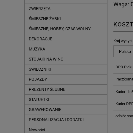
Waga: 0
ZWIERZĘTA
ŚMIESZNE ŻABKI
KOSZ
ŚMIESZNE, HOBBY, CZAS WOLNY
DEKORACJE
Kraj wysyłki
MUZYKA
STOJAKI NA WINO
DPD Pick
ŚWIECZNIKI
Paczkomat
POJAZDY
PREZENTY ŚLUBNE
Kurier - In
STATUETKI
Kurier DP
GRAWEROWANIE
odbiór oso
PERSONALIZACJA I DODATKI
Nowości